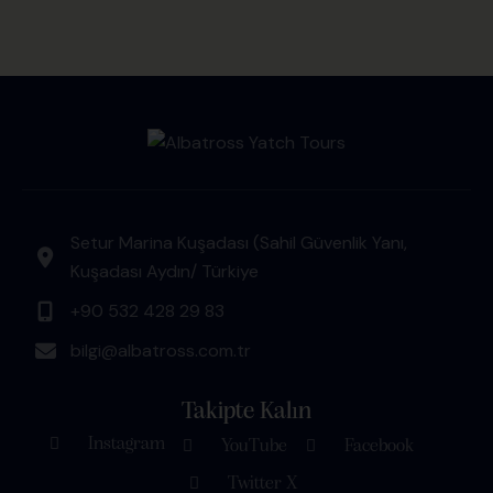
Setur Marina Kuşadası (Sahil Güvenlik Yanı,
Kuşadası Aydın/ Türkiye
+90 532 428 29 83
bilgi@albatross.com.tr
Takipte Kalın
Instagram
YouTube
Facebook
Twitter X